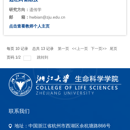
研究方向：
遗传学
邮
箱：
hwbian@zju.edu.cn
点击查看教师个人主页
每页
10
记录
总共
13
记录
第一页
<<上一页
下一页>>
尾页
页码
1
/
2
跳转到
联系我们
地址：
中国浙江省杭州市西湖区余杭塘路866号