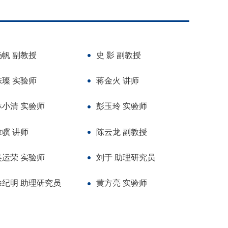
杨帆 副教授
史 影 副教授
陈璨 实验师
蒋金火 讲师
林小清 实验师
彭玉玲 实验师
章骥 讲师
陈云龙 副教授
吴运荣 实验师
刘于 助理研究员
徐纪明 助理研究员
黄方亮 实验师