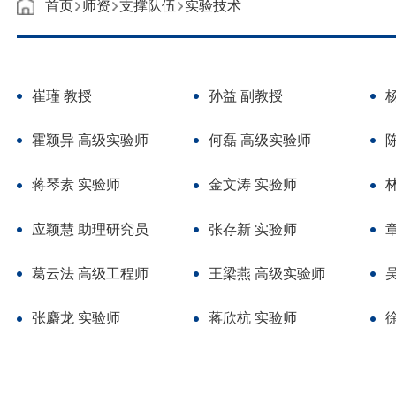
首页
师资
支撑队伍
实验技术
崔瑾 教授
孙益 副教授
霍颖异 高级实验师
何磊 高级实验师
蒋琴素 实验师
金文涛 实验师
应颖慧 助理研究员
张存新 实验师
葛云法 高级工程师
王梁燕 高级实验师
张麝龙 实验师
蒋欣杭 实验师