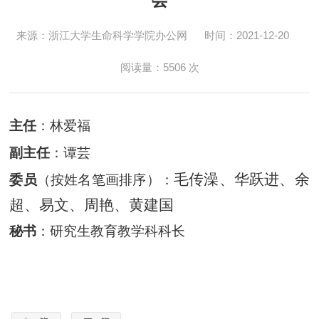
来源：浙江大学生命科学学院办公网
时间：2021-12-20
阅读量：
5506
次
主任
：林爱福
副主任
：谭芸
毛传澡
、
华跃进
、
余
委员
（按姓名笔画排序）：
超
、
易
文
、
周
艳、
黄建国
秘书
：研究生教育教学科科长