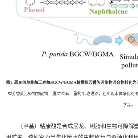
图
1.
恶臭假单胞菌工程菌
BGCW/BGMA
将模拟芳香族污染物混合物转化为
型芳香族污染物为底物，通过“降解—重构”代谢通路，在实现水体净化的
学品。
（甲基）粘康酸是合成尼龙、树脂和生物可降解
用前景。该研
究为半焦化废水的生物修复与资源化利