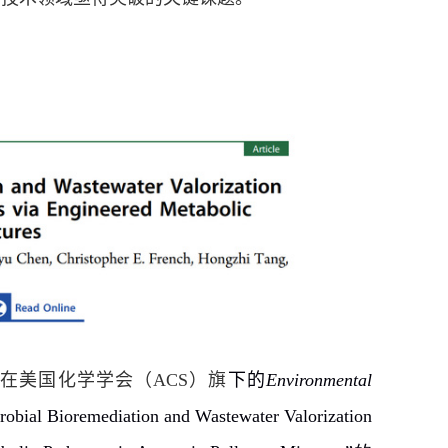
队
在美国化学学会（
ACS
）旗
下的
Environmental
robial Bioremediation and Wastewater Valorization