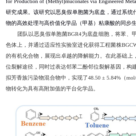
for Production of (Methyl)muconates via Engineered Meta
研究成果。该研究以恶臭假单
胞菌为底盘，通过系统
物的高效处理与高价值化学品（甲基）粘康酸的同步
团队以恶臭假单胞菌
BGR4
为底盘细胞，将苯、
色体上，并通过适应性实验室进化获得工程菌株
BGC
的有机化合物，展现出卓越的降解能力。在此基础上
位裂解途径，同时过表达邻苯二酚邻位裂解基因，构
拟芳香族污染物混合物中，实现了
48.50 ± 5.84%
（
mol
物转化为具有高附加值的平台化学品。