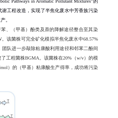
bolic Pathways in Aromatic Pollutant Mixtures
”
的
代谢工程改造，实现了半焦化废水中芳香族污染
生产。
甲苯、（甲基）酚类及萘的降解途径整合至其染
W
。该菌株可完全矿化模拟半焦化废水中
68.57%
，团队进一步敲除粘康酸利用途径和邻苯二酚间
建了工程菌株
BGMA
。该菌株在
20%
（
w/v
）的模
/mol
）的（甲基）粘康酸生产得率，成功将污染