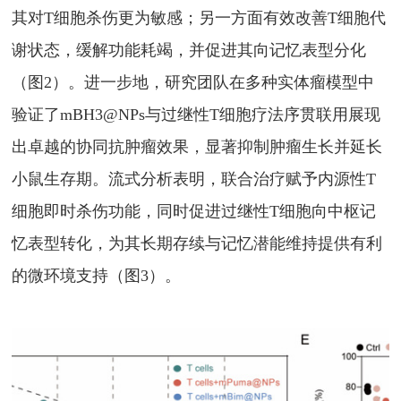
其对
T
细胞杀伤更为敏感；另一方面有效改善
T
细胞代
谢状态，缓解功能耗竭，并促进其向记忆表型分化
（图
2
）。进一步地，研究团队在多种实体瘤模型中
验证了
mBH3@NPs
与过继性
T
细胞疗法序贯联用展现
出卓越的协同抗肿瘤效果，显著抑制肿瘤生长并延长
小鼠生存期。流式分析表明，联合治疗赋予内源性
T
细胞即时杀伤功能，同时促进过继性
T
细胞向中枢记
忆表型转化，为其长期存续与记忆潜能维持提供有利
的微环境支持（图
3
）。