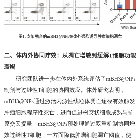
图
1.
支架融合的
mBH3@NPs
在体外强烈诱导肿瘤细胞凋亡
二、
体内外协同疗效：从凋亡增敏到缓解
T
细胞功能
衰竭
研究团队进一步在体内外系统评估了
mBH3@NPs
制剂与过继性
T
细胞的协同效应。体外研究表明，
mBH3@NPs
通过激活内源性线粒体凋亡途径有效触发
肿瘤细胞程序性死亡，进而促进树突状细胞成熟与抗
原交叉提呈。
mBH3@NPs
预处理通过双重机制协同增
效过继性
T
细胞：一方面降低肿瘤细胞凋亡阈值，使