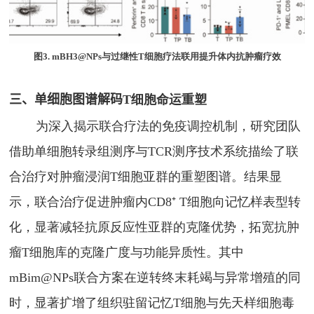
图
3. mBH3@NPs
与过继性
T
细胞疗法联用提升体内抗肿瘤疗效
三、
单细胞图谱解码
T
细胞命运重塑
为深入揭示联合疗法的免疫调控机制，研究团队
借助单细胞转录组测序与
TCR
测序技术系统描绘了联
合治疗对肿瘤浸润
T
细胞亚群的重塑图谱。结果显
示，联合治疗促进肿瘤内
CD8⁺ T
细胞向记忆样表型转
化，显著减轻抗原反应性亚群的克隆优势，拓宽抗肿
瘤
T
细胞库的克隆广度与功能异质性。其中
mBim@NPs
联合方案在逆转终末耗竭与异常增殖的同
时，显著扩增了组织驻留记忆
T
细胞与先天样细胞毒