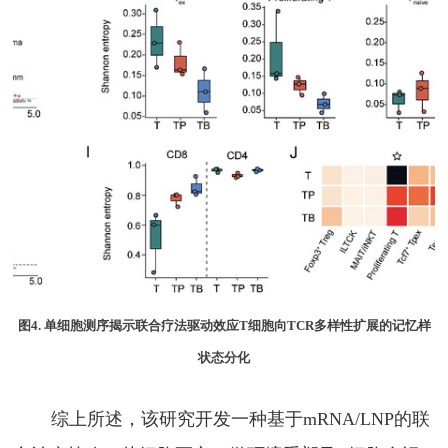
图
4.
单细胞测序揭示联合疗法驱动效应
T
细胞向
TCR
多样性扩展的记忆样
状态分化
综上所述，该研究开发一种基于
mRNA/LNP
的联