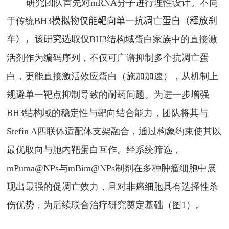
研究团队首先对
mRNA
分子进行理性设计。不同
于传统
BH3
模拟物仅能靶向单一抗凋亡蛋白（释放刹
车），
该
研究选取仅
BH3
结构域蛋白家族中的直接激
活剂作为编码序列，不仅可广谱抑制多个抗凋亡蛋
白，更能直接激活效应蛋白（施加加速），从机制上
规避单一靶点抑制导致的耐药问题。为进一步增强
BH3
结构域的稳定性与靶向结合能力，团队将其与
Stefin A
四联体适配体支架融合，通过构象约束使其以
最优取向与胞内靶蛋白互作。经系统筛选，
mPuma@NPs
与
mBim@NPs
制剂在多种肿瘤细胞中展
现出最强的促凋亡效力，且对非癌细胞具有选择性杀
伤优势，为后续联合治疗研究奠定基础（图
1
）。