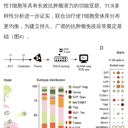
性
T
细胞等具有长效抗肿瘤潜力的功能亚群。
TCR
多
样性分析进一步证实，联合治疗使
T
细胞受体库分布
更均衡，为建立持久、广谱的抗肿瘤免疫应答奠定基
础（图
4
）。