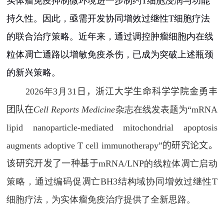
实体瘤免疫抑制微环境进一步制约
T
细胞浸润与功能
持久性。因此，亟需开发协同增效过继性
T
细胞疗法
的联合治疗策略。近年来，通过调控肿瘤细胞内在线
粒体凋亡通路以增敏免疫杀伤，已成为突破上述瓶颈
的新兴策略。
2026
年
3
月
31
日，浙江大学生命科学学院
金勇丰
团队在
Cell Reports Medicine
杂志在线发表题为“
mRNA
lipid nanoparticle-mediated mitochondrial apoptosis
augments adoptive T cell immunotherapy
”
的研究论文。
该研究开发了一种基于
mRNA/LNP
的线粒体凋亡启动
策略，通过编码促凋亡
BH3
结构域协同增效过继性
T
细胞疗法，为实体瘤免疫治疗提供了全新思路。