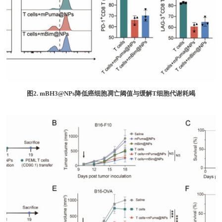
图
2. mBH3@NPs
降低癌细胞凋亡阈值与缓解
T
细胞代谢耗竭