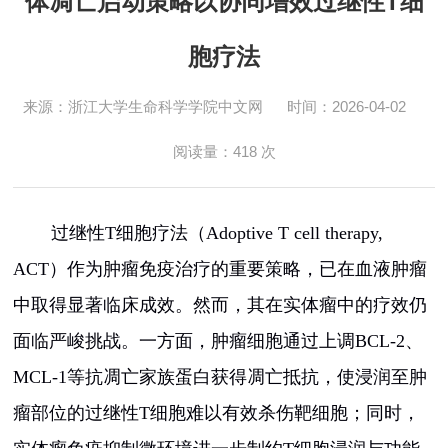
体凋亡启动策略以协同增效过继性T细
胞疗法
来源：浙江大学生命科学学院中文网
时间：2026-04-02
阅读量：
418
次
过继性
T
细胞疗法（
Adoptive T cell therapy,
ACT
）作为肿瘤免疫治疗的重要策略，已在血液肿瘤
中取得显著临床成效。然而，其在实体瘤中的疗效仍
面临严峻挑战。一方面，肿瘤细胞通过上调
BCL-2
、
MCL-1
等抗凋亡家族蛋白获得凋亡抵抗，使浸润至肿
瘤部位的过继性
T
细胞难以有效杀伤靶细胞；同时，