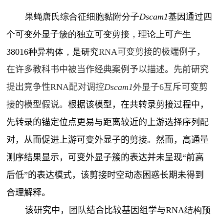
果蝇唐氏综合征细胞黏附分子
Dscam1
基因通过四
个可变外显子簇的独立可变剪接，理论上可产生
38016
种异构体，
是研究
RNA
可变剪接的极端例子，
在许多教科书中被当作经典案例予以描述。先前研究
提出
竞争性
RNA
配对
调控
Dscam1
外显子
6
互斥可变剪
接的模型假说。
根据该模型，在共转录剪接过程中，
先转录的锚定位点更易与距离较近的上游选择序列配
对，从而促进上游可变外显子的剪接。然而，高通量
测序结果显示，可变外显子簇的表达并未呈现“前高
后低”的表达模式，该剪接时空动态困惑长期未得到
合理解释。
该
研究中，
团队
结合比较基因组学与
RNA
结构预