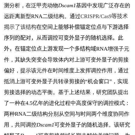
测分析，在泛甲壳动物
Dscam1
基因中发现广泛存在的
远距离新型
RNA
二级结构。
通过
CRISPR/Cas9
等技术
揭示了该结构
在空间上能够补偿锚定位点与下游选择
序列的配对，从而调控可变外显子的随机选择。此
外，在锚定位点上游发现一个多结构域
RNA
增强子元
件，其缺失突变会导致体内对上游可变外显子的剪接
偏好，提示该元件在时间维度上发挥调控作用，通过
抵消上游可变外显子共转录剪接的“机会窗口”，实现
剪接选择的动态平衡。基于上述结果，研究团队提出
了一种在
4.5
亿年的进化过程中高度保守的调控模式：
两种
RNA
二级结构分别从空间与时间两个维度协同作
用，共同调控
Dscam1
可变外显子的随机选择。该研究