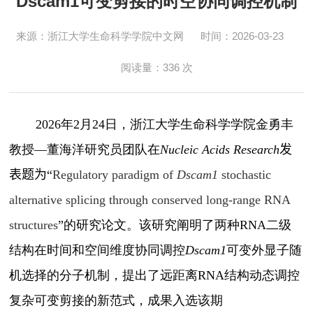
Dscam1可变剪接的时空协同调控机制
来源：浙江大学生命科学学院中文网
时间：2026-03-23
阅读量：
336
次
2026
年
2
月
24
日，浙江大学生命科学学院金勇丰
教授
—
董海洋研究员团队在
Nucleic Acids Research
发
表题为
“
Regulatory paradigm of
Dscam1
stochastic
alternative splicing through conserved long-range RNA
structures
”
的
研究论文。该研究阐明了两种
RNA
二级
结构在时间和空间维度协同调控
Dscam1
可变外显子随
机选择的分子机制，提出了远距离
RNA
结构动态调控
复杂可变剪接的新范式，成果入选该期