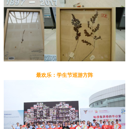
最欢乐：学生节巡游方阵