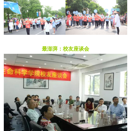
最澎湃：校友座谈会