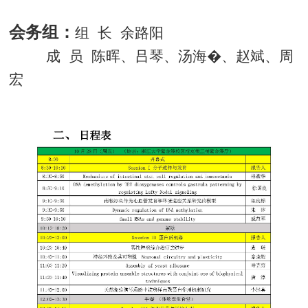
会务组：
组
长
余路阳
成
员
陈晖、吕琴、汤海�、赵斌、周
宏