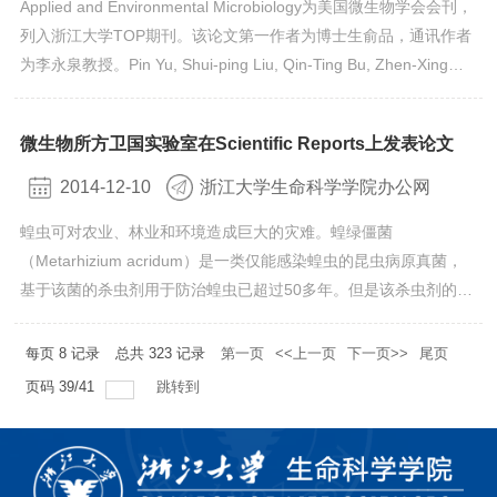
Applied and Environmental Microbiology为美国微生物学会会刊，
列入浙江大学TOP期刊。该论文第一作者为博士生俞品，通讯作者
为李永泉教授。Pin Yu, Shui-ping Liu, Qin-Ting Bu, Zhen-Xing
Zhou, Zhen-Hong Zhu, Fang-Liang Huang , Yong-Quan Li*,
WblAch, a Pivotal Activator of Natamycin Biosynthesis and
微生物所方卫国实验室在Scientific Reports上发表论文
Morphological Differentiation in Streptomyces chattanoogensis
L10, Is Positively Regulated by AdpA...
2014-12-10
浙江大学生命科学学院办公网
蝗虫可对农业、林业和环境造成巨大的灾难。蝗绿僵菌
（Metarhizium acridum）是一类仅能感染蝗虫的昆虫病原真菌，
基于该菌的杀虫剂用于防治蝗虫已超过50多年。但是该杀虫剂的效
率有待进一步提高。我们通过遗传改良，在蝗绿僵菌成功高效表达
了3类昆虫离子通道阻遏多肽，显著提高了其感染蝗虫的能力，其
每页
8
记录
总共
323
记录
第一页
<<上一页
下一页>>
尾页
中同时表达钙离子通道、钾离子通道和钠离子通道阻遏子的菌株提
页码
39
/
41
跳转到
高幅度最大，半致死剂量降低了10倍以上，杀虫时间缩短了40%，
蝗虫死...