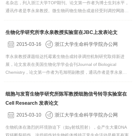
名杂志，列入浙江大学TOP期刊。论文第一作者为博士生刘水平，
通讯作者是李永泉教授。微生物药物生物合成途径受到调控网路的
复杂调控，其中菌体生长量往往和次级代谢产量关联耦合，而
sigma因子在转录水平上对对链霉菌形态分化和次级代谢过程起协
生物化学研究所李永泉教授实验室在JBC上发表论文
同调控作用。对恰塔努加链霉菌（Streptomyces
chattanoogensis）L10中第三类sigma因子WhiGch的多效调控机
2015-03-16
浙江大学生命科学学院办公网
制研究，发现whiG...
李永泉教授课题组达托霉素生物合成转录调控机制研究取得新进
展，论文发表在美国生物化学学会会刊Journal of Biological
Chemistry，论文第一作者为毛旭明副教授，通讯作者是李永泉教
授。基于达托霉素工业生产菌玫瑰孢链霉菌（Streptomyces
roesospours）SW0702全基因组测序基础上，揭示了达托霉素生
细胞与发育生物学研究所陈军教授细胞信号转导实验室在
物合成基因簇附近的调控因子DptR1和DptR2并非是传统意义上的
Cell Research 发表论文
途径特异性调控因子，其中DptR1并不调控达托霉素生产，而
DptR2虽然正调...
2015-03-10
浙江大学生命科学学院办公网
生物机体在激烈的环境胁迫下（如γ射线照射），会产生大量DNA
双链断裂损伤，这些损伤对生物机体维持正常生命活动是极其有害