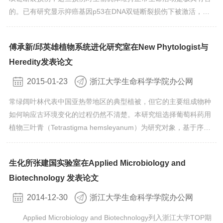
的。已有研究显示抑癌基因p53在DNA双链断裂损伤下被激活，诱
导细胞周期停滞或细胞凋亡，从而保证遗传物质的稳定性。非常意
外的是p53抑制DNA双链断裂修复，这种现象好像与p53抑癌作用
傅承新/邱英雄植物系统进化研究室在New Phytologist与
相矛盾。在该项研究发现，在γ射线照射下，p53的异构体
Heredity发表论文
Δ133p53/Δ113p53被大量诱导表达，诱导表达的&D...
2015-01-23
浙江大学生命科学学院办公网
常绿阔叶林代表中国亚热带地区的典型植被，但它的主要组成物种
如何响应古环境变化的过程仍然不清楚。本研究组选择葡萄科药用
植物三叶青（Tetrastigma hemsleyanum）为研究对象，基于序列
分析与微卫星标记，利用系统发育、生物地理、亲缘地理学以及化
石校正的松散分子钟方法，研究了该种的谱系分化时间、居群迁移
生化所张建国实验室在Applied Microbiology and
历史以及时空动态格局。揭示了该种在上新世早期分化为两个谱系
Biotechnology 发表论文
（西南与中东谱系），西南谱系具有稳定的居群进化历史，...
2014-12-30
浙江大学生命科学学院办公网
Applied Microbiology and Biotechnology列入浙江大学TOP期